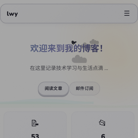
☰
lwy
☁️
☁️
🐦
欢迎来到我的博客！
☁️
在这里记录技术学习与生活点滴 ...
阅读文章
邮件订阅
📝
📂
53
6