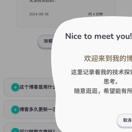
无法在到达的
...
2024-08-26
约
4
分钟
Nice to meet you!
加载更多（
41
篇剩余）
欢迎来到我的
常见问题
这里记录着我的技术探
思考。
+
这个博客是用什么搭建的？
随意逛逛，希望能有
使用 React 19 + TypeScript + Vite 构建，UI 组件库是
animal-island-ui，设计风格灵感来自动物森友会。
+
博客多久更新一次？
取消
我会在有新想法或学到新东西时更新博客，大概每月 1-2 篇
文章。质量比频率更重要。
+
可以转载文章吗？