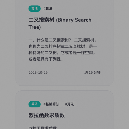
算法
#
算法
二叉搜索树 (Binary Search
Tree)
一、什么是二叉搜索树？ 二叉搜索树，
也称为二叉排序树或二叉查找树，是一
种特殊的二叉树。它或者是一棵空树，
或者是具有下列性
...
2025-10-29
约
19
分钟
算法
#
基础算法
#
算法
欧拉函数求质数
欧拉函数求质数