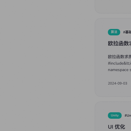
算法
#
基
欧拉函数
欧拉函数求
#include&lt;
namespace s
2024-09-03
Unity
#
Un
UI 优化