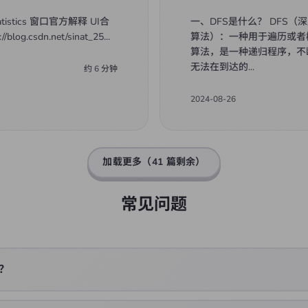
tistics 窗口官方解释 UI合
一、DFS是什么？ DFS（
/blog.csdn.net/sinat_25
...
算法）：一种用于遍历或者
算法，是一种递归程序，不
无法在到达的
...
约
6
分钟
2024-08-26
加载更多（
41
篇剩余）
常见问题
？
t + Vite 构建，UI 组件库是 animal-island-ui，设计风格灵感来自动物森友会。