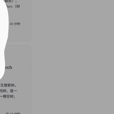
ing（裁剪）、
odifiers（材
约
40
分钟
earch
二叉搜索树，
找树，是一
一棵空树，
约
19
分钟