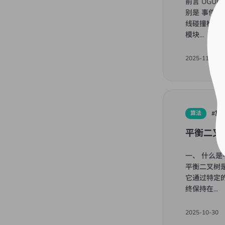
前言 UGU
别是 事件数
线碰撞检测
模块
...
2025-11-12
算法
#
算
平衡二叉
一、 什么是
平衡二叉树
它通过特定
终保持在
...
2025-10-30