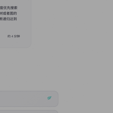
深度优先搜索
树或者图的
断递归达到
约
4
分钟