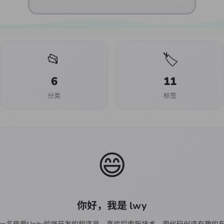
📂
🏷️
6
11
分类
标签
😄
你好，我是 lwy