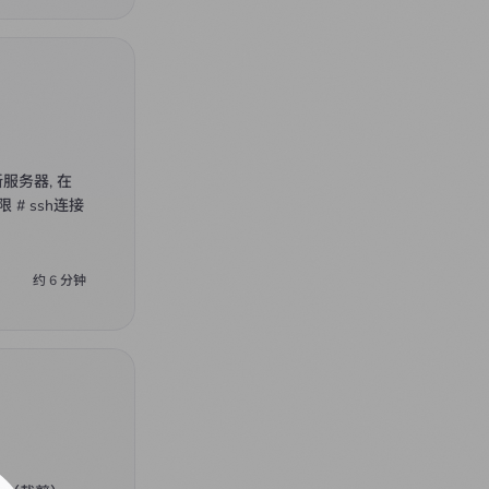
新服务器, 在
# ssh连接
约
6
分钟