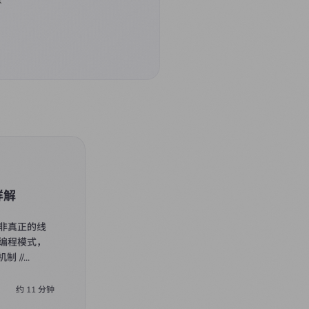
东
详解
程并非真正的线
编程模式，
制 //
...
约
11
分钟