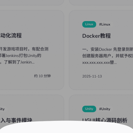
Linux
#
Linux
s自动化流程
Docker教程
司开发游戏项目时，有配合测
一、安装Docker 先登录到
Jenkins打包Unity的
创建服务器用户，并赋予权限 
目。了解到了Jenkin
...
xxx.xxx.xxx.xxx替
...
约
10
分钟
2025-11-13
ity
Unity
#
Unity
输入与事件模块
UGUI核心源码剖析