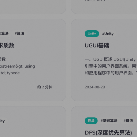
础算法
#
算法
Unity
#
Unity
求质数
UGUI基础
质数
一、UGUI概述 UGUI(Unity 
iostream&gt; using
引擎中的用户界面系统，用
td; typede
...
和应用程序中的用户界面，
约
2
分钟
2024-08-28
ity
算法
#
基础算法
#
算法
DFS(深度优先算法)