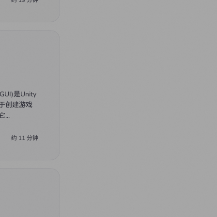
GUI)是Unity
于创建游戏
它
...
约
11
分钟