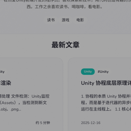
一名热爱Unity前端开发的程序员。喜欢探索新技术，用代码创造有趣的
西。工作之余喜欢读书、喝咖啡，看电影。
读书
游戏
电影
最新文章
ity
Unity
#
Unity
体渲染
Unity 协程底层原理
源处理 文件检测：Unity监控
1. 协程的本质 Unity 协
Assets），当检测到新文
程，而是基于迭代器的异步
obj、.png
...
运行在主线程上。 1.1 核心机
约
5
分钟
2025-12-16