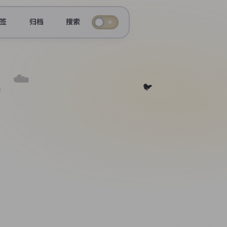
签
归档
搜索
☀️
☁️
☁️
🐦
☁️