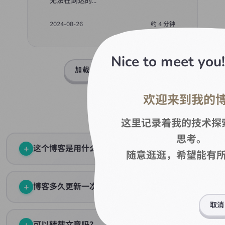
无法在到达的
...
2024-08-26
约
4
分钟
Nice to meet you!
加载更多（
41
篇剩余）
欢迎来到我的
常见问题
这里记录着我的技术探
思考。
+
这个博客是用什么搭建的？
随意逛逛，希望能有
使用 React 19 + TypeScript + Vite 构建，UI 组件库是
animal-island-ui，设计风格灵感来自动物森友会。
+
博客多久更新一次？
取消
我会在有新想法或学到新东西时更新博客，大概每月 1-2 篇
文章。质量比频率更重要。
+
可以转载文章吗？