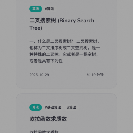
算法
#
算法
二叉搜索树 (Binary Search
Tree)
一、什么是二叉搜索树？ 二叉搜索树，
也称为二叉排序树或二叉查找树，是一
种特殊的二叉树。它或者是一棵空树，
或者是具有下列性
...
2025-10-29
约
19
分钟
算法
#
基础算法
#
算法
欧拉函数求质数
欧拉函数求质数