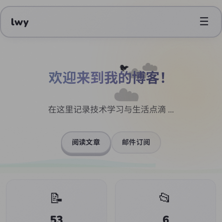
☰
lwy
☁️
☁️
🐦
欢迎来到我的博客！
☁️
在这里记录技术学习与生活点滴 ...
阅读文章
邮件订阅
📝
📂
53
6